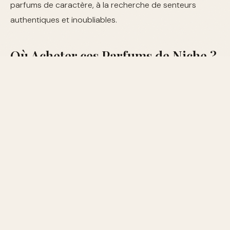
parfums de caractère, à la recherche de senteurs
authentiques et inoubliables.
Où Acheter ces Parfums de Niche ?
Les parfums de niche peuvent être achetés dans des
boutiques spécialisées en parfumerie de luxe ou en
ligne sur des sites dédiés. Veillez à choisir des
revendeurs autorisés pour garantir l'authenticité des
produits.
Comparatif des Meilleures
Maisons de Niche
MAISON
FONDATION
BEST-SELLER