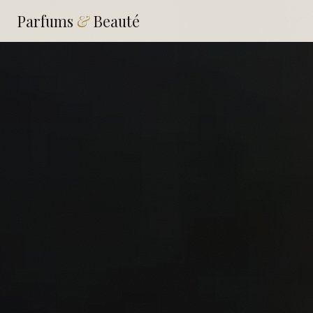
Parfums
&
Beauté