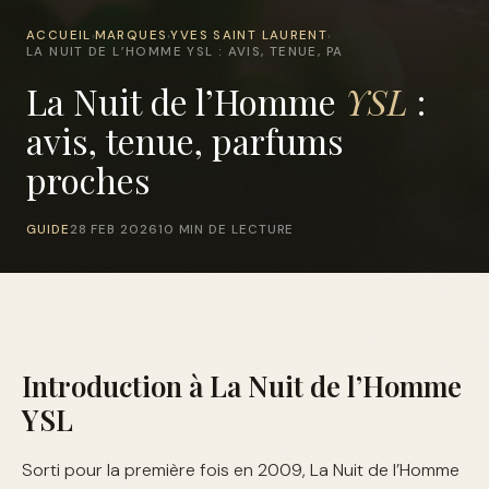
ACCUEIL
MARQUES
YVES SAINT LAURENT
›
›
›
LA NUIT DE L’HOMME YSL : AVIS, TENUE, PA
La Nuit de l’Homme
YSL
:
avis, tenue, parfums
proches
GUIDE
28 FEB 2026
10 MIN DE LECTURE
Introduction à La Nuit de l’Homme
YSL
Sorti pour la première fois en 2009, La Nuit de l’Homme