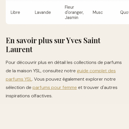
Fleur
Libre
Lavande
d'oranger,
Musc
Quot
Jasmin
En savoir plus sur Yves Saint
Laurent
Pour découvrir plus en détail les collections de parfums
de la maison YSL, consultez notre
guide complet des
parfums YSL
. Vous pouvez également explorer notre
sélection de
parfums pour femme
et trouver d'autres
inspirations olfactives.
Où acheter votre parfum Yves
Saint Laurent ?