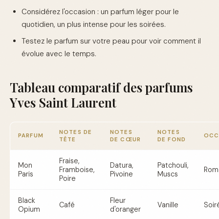
Considérez l'occasion : un parfum léger pour le
quotidien, un plus intense pour les soirées.
Testez le parfum sur votre peau pour voir comment il
évolue avec le temps.
Tableau comparatif des parfums
Yves Saint Laurent
NOTES DE
NOTES
NOTES
PARFUM
OCC
TÊTE
DE CŒUR
DE FOND
Fraise,
Mon
Datura,
Patchouli,
Framboise,
Rom
Paris
Pivoine
Muscs
Poire
Black
Fleur
Café
Vanille
Soir
Opium
d'oranger