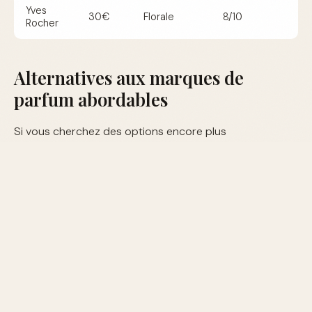
Yves
30€
Florale
8/10
Rocher
Alternatives aux marques de
parfum abordables
Si vous cherchez des options encore plus
économiques, les DIY (Do It Yourself) peuvent être une
solution. Créer ses propres parfums à base d'huiles
essentielles est une pratique de plus en plus répandue.
Cela permet de personnaliser son parfum tout en
maîtrisant les coûts.
Comment choisir son parfum
abordable ?