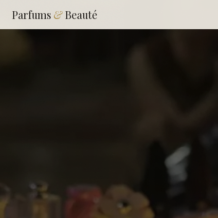
Parfums
&
Beauté