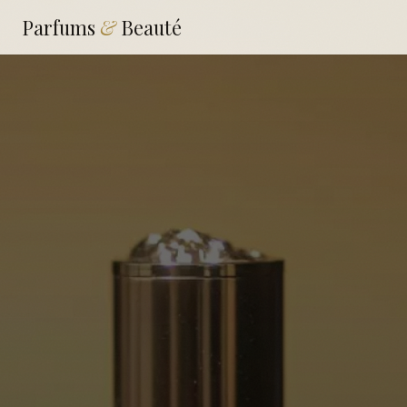
Parfums
&
Beauté