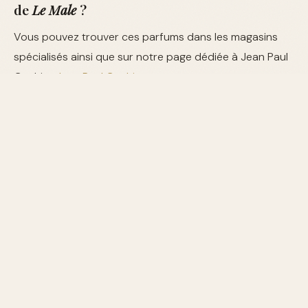
de
Le Male
?
Vous pouvez trouver ces parfums dans les magasins
spécialisés ainsi que sur notre page dédiée à Jean Paul
Gaultier
Jean Paul Gaultier
.
Quels autres parfums pour homme de Jean
Paul Gaultier puis-je découvrir ?
Pour explorer d'autres créations, visitez notre
guide
complet sur Jean Paul Gaultier
.
Parfums
&
Beauté
MENTIONS LÉGALES
CONFIDENTIALITÉ
CONTACT