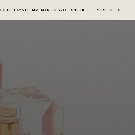
CCUEIL
HOMME
FEMME
MARQUES
NOTES
NICHE
COFFRETS
GUIDES