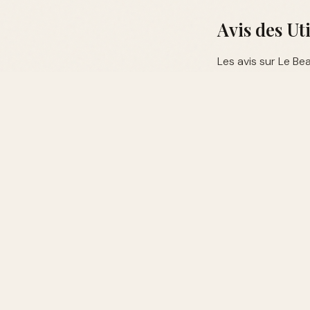
Avis des Ut
Les avis sur Le Bea
capacité à durer 
et sa complexité.
Où Acheter
Vous pouvez trouve
sur des sites de ve
Conseils po
Testez chaque p
Prenez en compt