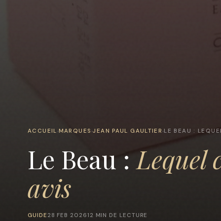
ACCUEIL
MARQUES
JEAN PAUL GAULTIER
LE BEAU : LEQUE
›
›
›
Le Beau :
Lequel c
avis
GUIDE
28 FEB 2026
12 MIN DE LECTURE