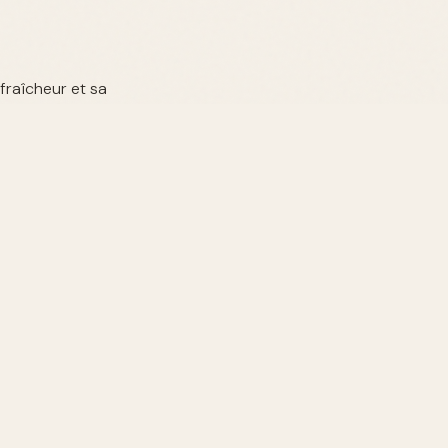
 fraîcheur et sa
ur sa profondeur
umeries, ainsi que
illeur choix.