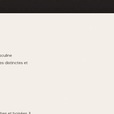
sculine
s distinctes et
hes et boisées. Il