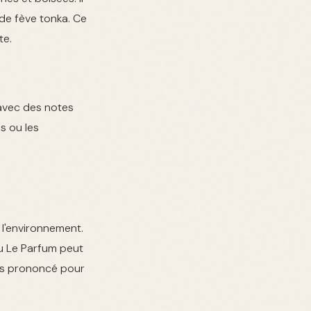
de fève tonka. Ce
te.
 avec des notes
s ou les
l'environnement.
au Le Parfum peut
lus prononcé pour