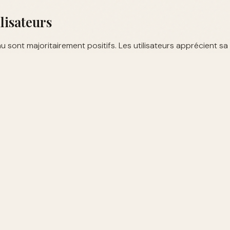
ilisateurs
u sont majoritairement positifs. Les utilisateurs apprécient sa
longtemps sur la peau. Le Beau Le Parfum est souvent loué po
 Le Beau ?
r les parfums de la collection Le Beau dans les grandes parf
nte en ligne. Comparez les prix et lisez les avis pour faire le me
ur Choisir Votre Parfum
arfum sur votre peau pour voir comment il évolue.
e la saison lors de votre choix.