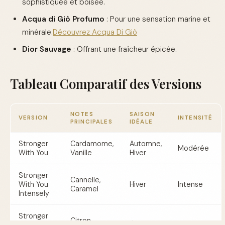
sophistiquée et boisée.
Acqua di Giò Profumo
: Pour une sensation marine et
minérale.
Découvrez Acqua Di Giò
Dior Sauvage
: Offrant une fraîcheur épicée.
Tableau Comparatif des Versions
NOTES
SAISON
VERSION
INTENSITÉ
PRINCIPALES
IDÉALE
Stronger
Cardamome,
Automne,
Modérée
With You
Vanille
Hiver
Stronger
Cannelle,
With You
Hiver
Intense
Caramel
Intensely
Stronger
Citron,
With You
Été
Léger