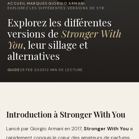
ACCUEIL
MARQUES
GIORGIO ARMANI
›
›
›
EXPLOREZ LES DIFFÉRENTES VERSIONS DE STR
Explorez les différentes
versions de
Stronger With
You
, leur sillage et
alternatives
GUIDE
28 FEB 2026
12 MIN DE LECTURE
Introduction à Stronger With You
Lancé par Giorgio Armani en 2017,
Stronger With You
a
rapidement conquis le cœur des amateurs de parfums