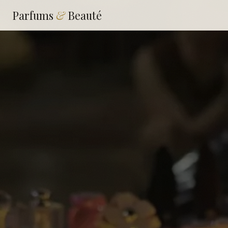
Parfums
&
Beauté