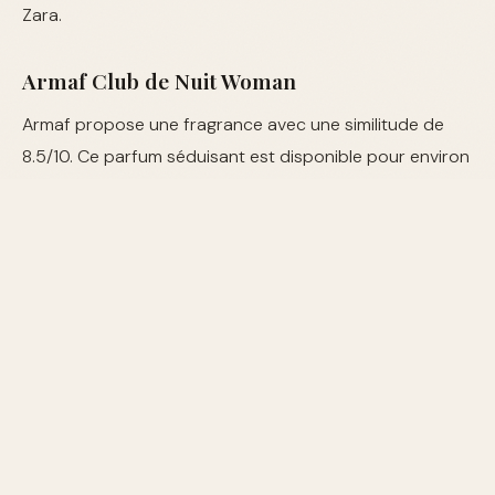
Zara.
Armaf Club de Nuit Woman
Armaf propose une fragrance avec une similitude de
8.5/10. Ce parfum séduisant est disponible pour environ
25€ chez divers détaillants en ligne.
Où Acheter ces Dupes ?
Vous pouvez trouver ces dupes dans les magasins de
parfumerie et en ligne. Les plateformes comme Amazon,
Sephora et les boutiques Zara constituent de bonnes
options pour réaliser votre achat.
FAQ