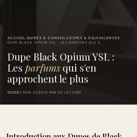
ACCUEIL
GUIDES & CONSEILS
DUPES & ÉQUIVALENCES
›
›
›
DUPE BLACK OPIUM YSL : LES PARFUMS QUI S
Dupe Black Opium YSL :
Les
parfums
qui s'en
approchent le plus
GUIDE
3 MAR 2026
10 MIN DE LECTURE
Introduction aux Dupes de Black