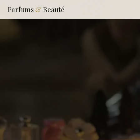
Parfums
&
Beauté