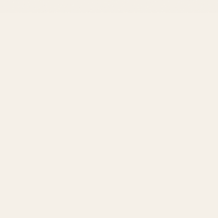
Packaging Écologique
De plus en plus de marques optent pour un packaging
durable, utilisant des matériaux recyclables afin de
réduire leur empreinte écologique.
7. Production
Une fois le parfum validé et le packaging finalisé, la
production en masse peut commencer. Cela implique
de mettre en bouteille les essences, d'étiqueter et
d'emballer chaque flacon pour distribution.
8. Lancement et Marketing