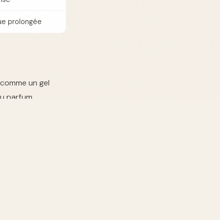
ue prolongée
s comme un gel
du parfum.
naturelles.