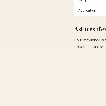
Application
Astuces d'e
Pour maximiser la
douche et une loti
FAQ
Le parfum tien
Oui, une peau natu
Devrais-je app