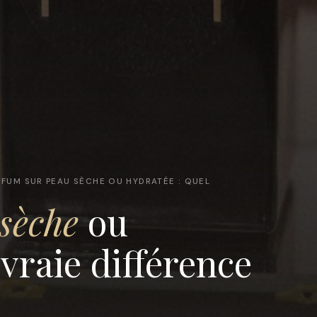
RFUM SUR PEAU SÈCHE OU HYDRATÉE : QUEL
sèche
ou
 vraie différence