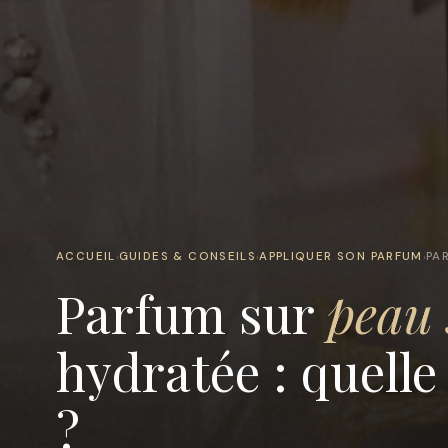
ACCUEIL
GUIDES & CONSEILS
APPLIQUER SON PARFUM
PA
›
›
›
Parfum sur
peau 
hydratée : quelle
?