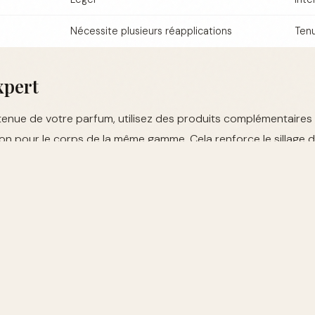
Nécessite plusieurs réapplications
Ten
xpert
 tenue de votre parfum, utilisez des produits complémentaire
on pour le corps de la même gamme. Cela renforce le sillage 
t-il mieux sur une peau grasse ?
rellement grasse retient mieux les parfums grâce à ses huiles 
liquer une lotion hydratante parfumée ?