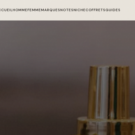
CCUEIL
HOMME
FEMME
MARQUES
NOTES
NICHE
COFFRETS
GUIDES