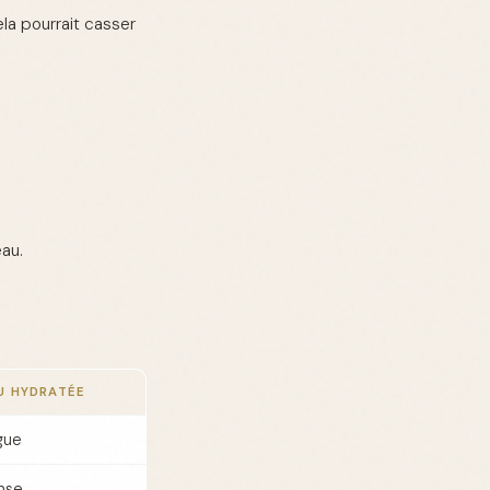
la pourrait casser
au.
U HYDRATÉE
gue
nse